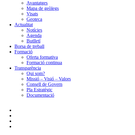
Avantatges
Mapa de geòlegs
Visats
Geoteca
Actualitat
Notícies
Agenda
Butlletí
Borsa de treball
Formació
Oferta formativa
Formació continua
Transparència
Qui som?
Missió – Visió – Valors
Consell de Govern
Pla Estratègic
Documentació