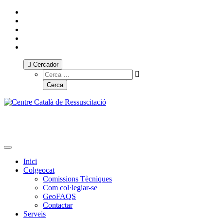
Cercador
Toggle navigation
Inici
Colgeocat
Comissions Tècniques
Com col·legiar-se
GeoFAQS
Contactar
Serveis