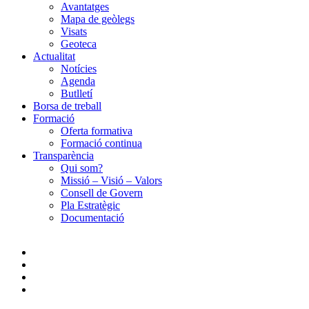
Avantatges
Mapa de geòlegs
Visats
Geoteca
Actualitat
Notícies
Agenda
Butlletí
Borsa de treball
Formació
Oferta formativa
Formació continua
Transparència
Qui som?
Missió – Visió – Valors
Consell de Govern
Pla Estratègic
Documentació