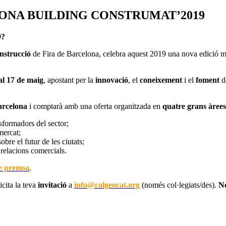
ONA BUILDING CONSTRUMAT’2019
9?
onstrucció
de Fira de Barcelona, celebra aquest 2019 una nova edició mo
al 17 de maig
, apostant per la
innovació
, el
coneixement
i el
foment
d
arcelona
i comptarà amb una oferta organitzada en
quatre grans àrees
nsformadors del sector;
 mercat;
obre el futur de les ciutats;
s relacions comercials.
e premsa
.
licita la teva
invitació
a
info@colgeocat.org
(només col·legiats/des).
No