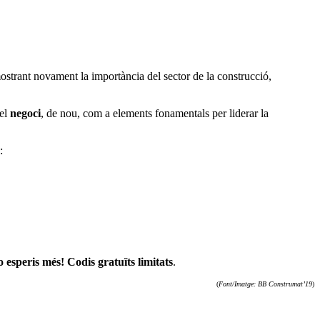
strant novament la importància del sector de la construcció,
el
negoci
, de nou, com a elements fonamentals per liderar la
:
 esperis més! Codis gratuïts limitats
.
(
Font/Imatge: BB Construmat’19
)