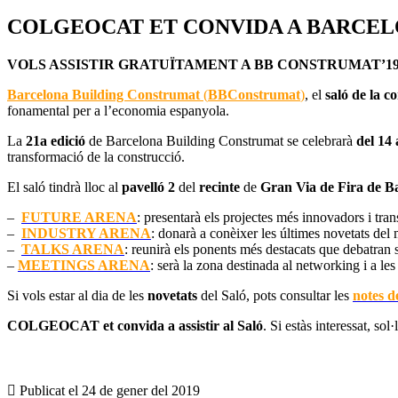
COLGEOCAT ET CONVIDA A BARCEL
VOLS ASSISTIR GRATUÏTAMENT A BB CONSTRUMAT’1
Barcelona Building Construmat
(
BBConstrumat
)
, el
saló de la c
fonamental per a l’economia espanyola.
La
21a edició
de Barcelona Building Construmat se celebrarà
del 14 
transformació de la construcció.
El saló tindrà lloc al
pavelló 2
del
recinte
de
Gran Via de Fira de B
–
FUTURE ARENA
: presentarà els projectes més innovadors i tra
–
INDUSTRY ARENA
: donarà a conèixer les últimes novetats del
–
TALKS ARENA
: reunirà els ponents més destacats que debatran s
–
MEETINGS ARENA
: serà la zona destinada al networking i a le
Si vols estar al dia de les
novetats
del Saló, pots consultar les
notes d
COLGEOCAT et convida a assistir al Saló
. Si estàs interessat, sol·
Publicat el
24 de gener del 2019