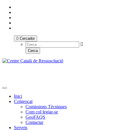
Cercador
Toggle navigation
Inici
Colgeocat
Comissions Tècniques
Com col·legiar-se
GeoFAQS
Contactar
Serveis