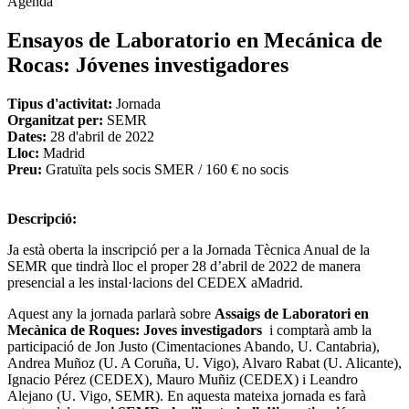
Agenda
Ensayos de Laboratorio en Mecánica de
Rocas: Jóvenes investigadores
Tipus d'activitat:
Jornada
Organitzat per:
SEMR
Dates:
28 d'abril de 2022
Lloc:
Madrid
Preu:
Gratuïta pels socis SMER / 160 € no socis
Descripció:
Ja està oberta la inscripció per a la Jornada Tècnica Anual de la
SEMR que tindrà lloc el proper 28 d’abril de 2022 de manera
presencial a les instal·lacions del CEDEX aMadrid.
Aquest any la jornada parlarà sobre
Assaigs de Laboratori en
Mecànica de Roques: Joves investigadors
i comptarà amb la
participació de Jon Justo (Cimentaciones Abando, U. Cantabria),
Andrea Muñoz (U. A Coruña, U. Vigo), Alvaro Rabat (U. Alicante),
Ignacio Pérez (CEDEX), Mauro Muñiz (CEDEX) i Leandro
Alejano (U. Vigo, SEMR). En aquesta mateixa jornada es farà