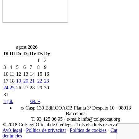
agost 2026
Dl
Dt
Dc
Dj
Dv
Ds
Dg
1
2
3
4
5
6
7
8
9
10
11
12
13
14
15
16
17
18
19
20
21
22
23
24
25
26
27
28
29
30
31
« jul.
set. »
c/ Casp 130 Edif.COACB Planta 3ª Despatx 10 · 08013
Barcelona
T. 93 425 06 95 · e-mail: info@colgeocat.org
© 2018 Col·legi Oficial de Geòlegs - Tots els drets reservats
Avís legal
-
Política de privacitat
-
Política de cookies
-
Canal
denúncies