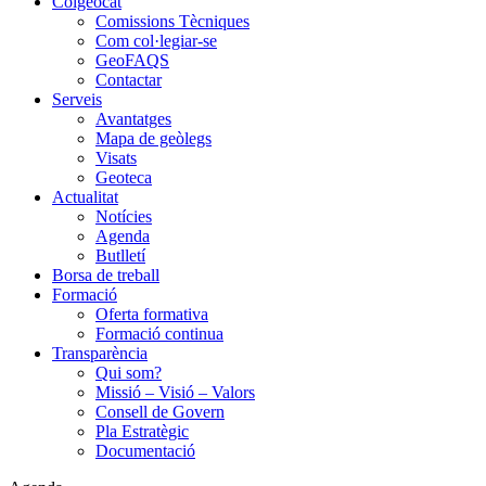
Colgeocat
Comissions Tècniques
Com col·legiar-se
GeoFAQS
Contactar
Serveis
Avantatges
Mapa de geòlegs
Visats
Geoteca
Actualitat
Notícies
Agenda
Butlletí
Borsa de treball
Formació
Oferta formativa
Formació continua
Transparència
Qui som?
Missió – Visió – Valors
Consell de Govern
Pla Estratègic
Documentació