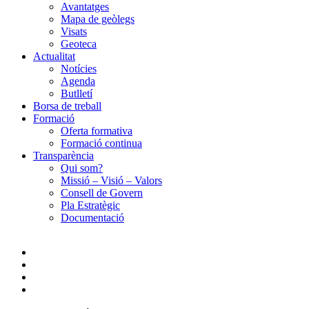
Avantatges
Mapa de geòlegs
Visats
Geoteca
Actualitat
Notícies
Agenda
Butlletí
Borsa de treball
Formació
Oferta formativa
Formació continua
Transparència
Qui som?
Missió – Visió – Valors
Consell de Govern
Pla Estratègic
Documentació