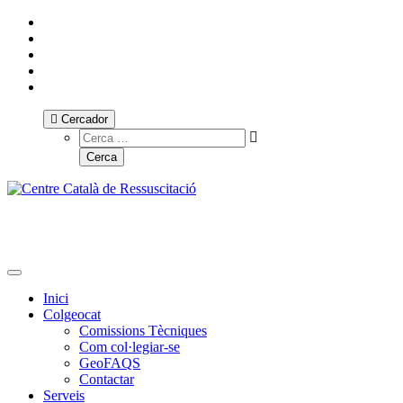
Cercador
Toggle navigation
Inici
Colgeocat
Comissions Tècniques
Com col·legiar-se
GeoFAQS
Contactar
Serveis