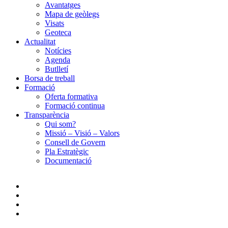
Avantatges
Mapa de geòlegs
Visats
Geoteca
Actualitat
Notícies
Agenda
Butlletí
Borsa de treball
Formació
Oferta formativa
Formació continua
Transparència
Qui som?
Missió – Visió – Valors
Consell de Govern
Pla Estratègic
Documentació