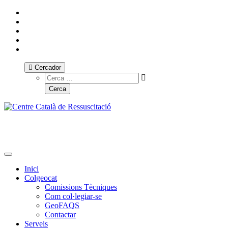
Cercador
Toggle navigation
Inici
Colgeocat
Comissions Tècniques
Com col·legiar-se
GeoFAQS
Contactar
Serveis