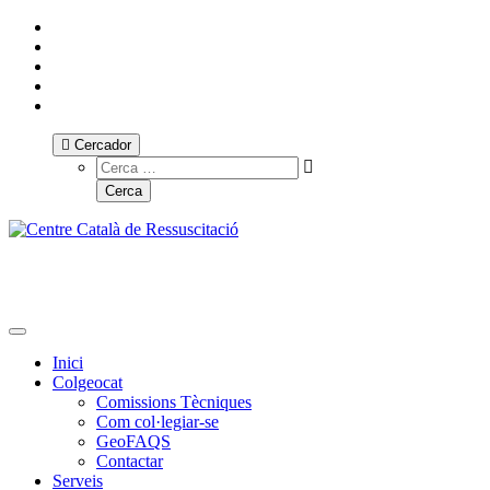
Cercador
Toggle navigation
Inici
Colgeocat
Comissions Tècniques
Com col·legiar-se
GeoFAQS
Contactar
Serveis