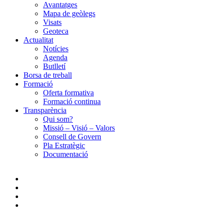
Avantatges
Mapa de geòlegs
Visats
Geoteca
Actualitat
Notícies
Agenda
Butlletí
Borsa de treball
Formació
Oferta formativa
Formació continua
Transparència
Qui som?
Missió – Visió – Valors
Consell de Govern
Pla Estratègic
Documentació